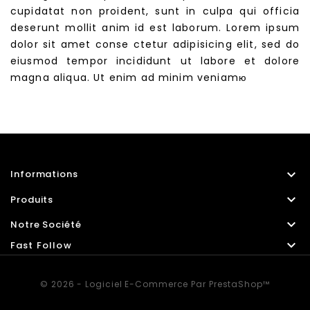
cupidatat non proident, sunt in culpa qui officia
deserunt mollit anim id est laborum. Lorem ipsum
dolor sit amet conse ctetur adipisicing elit, sed do
eiusmod tempor incididunt ut labore et dolore
magna aliqua. Ut enim ad minim veniamю

Informations

Produits

Notre Société

Fast Follow
© 2026 - Logiciel E-Commerce Par PrestaShop™