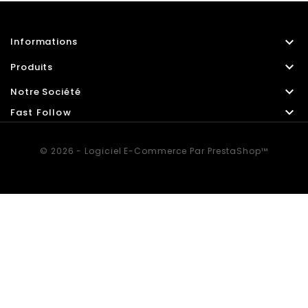

Informations

Produits

Notre Société

Fast Follow
© 2026 - Logiciel E-Commerce Par PrestaShop™